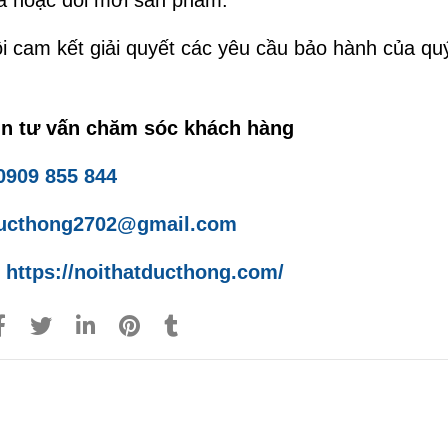
a hoặc đổi mới sản phẩm.
i cam kết giải quyết các yêu cầu bảo hành của q
in tư vấn chăm sóc khách hàng
0909 855 844
ucthong2702@gmail.com
:
https://noithatducthong.com/