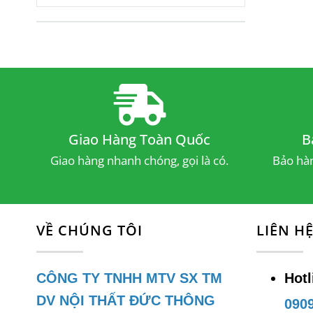
Giao Hàng Toàn Quốc
B
Giao hàng nhanh chóng, gọi là có.
Bảo hàn
VỀ CHÚNG TÔI
LIÊN H
CÔNG TY TNHH MTV SX TM
Hotl
DV NỘI THẤT ĐỨC THÔNG
0909