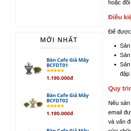
hoặc đổi
Điều ki
Để được 
MỚI NHẤT
Sản
Sản
Bàn Cafe Giả Mây
Sản 
BCFDT01
đập 
1.190.000đ
Quy trì
Bàn Cafe Giả Mây
BCFDT02
Nếu sản 
email đư
1.190.000đ
và vấn đ
Bàn Cafe Giả Mây