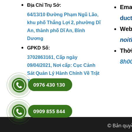
Địa Chỉ Trụ Sở:
Emai
64/13/10 Đường Phạm Ngũ Lão,
duc
khu phố Thắng Lợi 2, phường Dĩ
Web
An, thành phố Dĩ An, Bình
Dương
noi
GPKD Số:
Thờ
3702863161, Cấp ngày
8h00
09/04/2021, Nơi cấp: Cục Cảnh
Sát Quản Lý Hành Chính Về Trật
Tự Xã Hội.
0976 430 130
0909 855 844
© Bản quyề