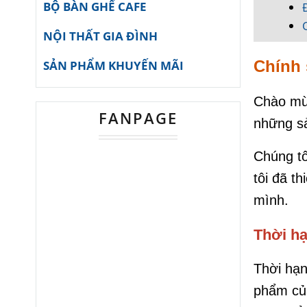
BỘ BÀN GHẾ CAFE
NỘI THẤT GIA ĐÌNH
Chính 
SẢN PHẨM KHUYẾN MÃI
Chào mừn
FANPAGE
những sả
Chúng tô
tôi đã t
mình.
Thời h
Thời hạn
phẩm của