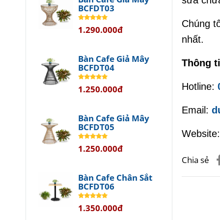
sửa chữ
BCFDT03
Chúng tô
1.290.000đ
nhất.
Bàn Cafe Giả Mây
Thông t
BCFDT04
Hotline:
1.250.000đ
Email:
d
Bàn Cafe Giả Mây
BCFDT05
Website
1.250.000đ
Chia sẻ
Bàn Cafe Chân Sắt
BCFDT06
1.350.000đ