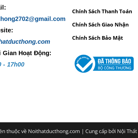
l:
Chính Sách Thanh Toán
thong2702@gmail.com
Chính Sách Giao Nhận
site:
Chính Sách Bảo Mật
thatducthong.com
i Gian Hoạt Động:
 - 17h00
n thuộc về Noithatducthong.com | Cung cấp bởi Nội Thấ