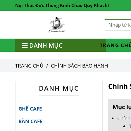
Nội Thất Đức Thông Kính Chào Quý Khách!
DANH MỤC
TRANG CH
TRANG CHỦ
/
CHÍNH SÁCH BẢO HÀNH
Chính 
DANH MỤC
Mục l
GHẾ CAFE
Chính
BÀN CAFE