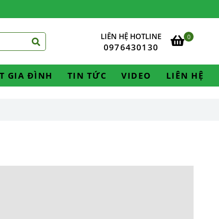
LIÊN HỆ HOTLINE
0
0976430130
T GIA ĐÌNH
TIN TỨC
VIDEO
LIÊN HỆ