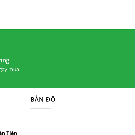
ợng
ngày mua
BẢN ĐỒ
àn Tiền