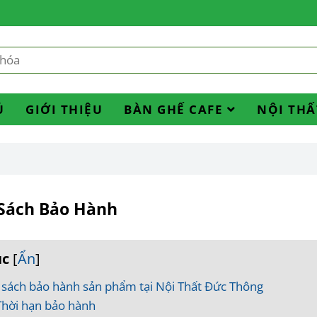
Ủ
GIỚI THIỆU
BÀN GHẾ CAFE
NỘI THẤ
Sách Bảo Hành
ục
[
Ẩn
]
 sách bảo hành sản phẩm tại Nội Thất Đức Thông
Thời hạn bảo hành