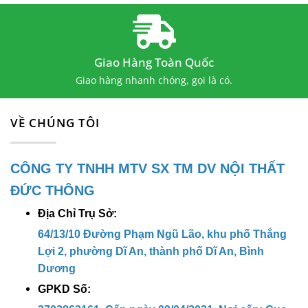
Giao Hàng Toàn Quốc
Giao hàng nhanh chóng, gọi là có.
VỀ CHÚNG TÔI
CÔNG TY TNHH MTV SX TM DV NỘI THẤT
ĐỨC THÔNG
Địa Chỉ Trụ Sở:
64/13/10 Đường Phạm Ngũ Lão, khu phố Thắng
Lợi 2, phường Dĩ An, thành phố Dĩ An, Bình
Dương
GPKD Số: