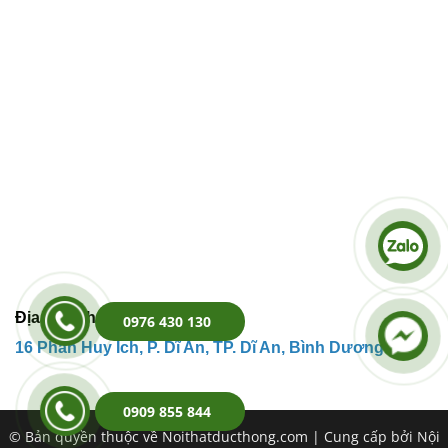
Địa Chỉ Kho Hàng:
0976 430 130
16 Phan Huy
Ích,
P. Dĩ An, TP. Dĩ An, Bình Dương.
0909 855 844
© Bản quyền thuộc về Noithatducthong.com | Cung cấp bởi Nội