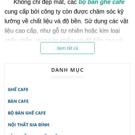
Không chỉ đẹp mắt, các
bộ bàn ghế cafe
cung cấp bởi công ty còn được chăm sóc kỹ
lưỡng về chất liệu và độ bền. Sử dụng các vật
liệu cao cấp, như gỗ tự nhiên hoặc kim loại
chắc chắn, giúp sản phẩm có độ bền cao và
Xem tất cả
dễ dàng vệ sinh.
Với sự cam kết về chất lượng sản phẩm và
dịch vụ sau bán hàng tận tâm, Công ty
Nội
DANH MỤC
Thất Đức Thông
đã xây dựng được lòng tin từ
khách hàng.
GHẾ CAFE
Hãy đến với chúng tôi để khám phá thêm về
BÀN CAFE
những
bộ bàn ghế cafe
đẹp và đáng tin cậy
BỘ BÀN GHẾ CAFE
cho không gian của bạn.
NỘI THẤT GIA ĐÌNH