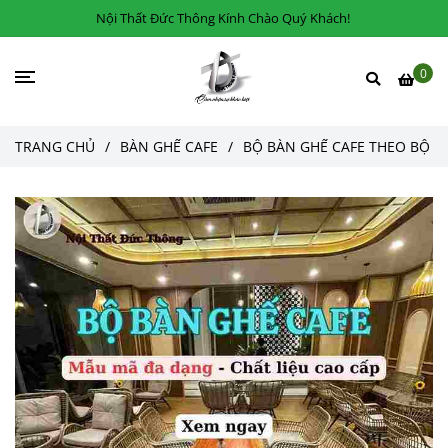
Nội Thất Đức Thông Kính Chào Quý Khách!
0
TRANG CHỦ
/
BÀN GHẾ CAFE
/
BỘ BÀN GHẾ CAFE THEO BỘ