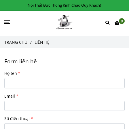
Nội Thất Đức Thông Kính Chào Quý Khách!
0
TRANG CHỦ
/
LIÊN HỆ
Form liên hệ
Họ tên
Email
Số điện thoại