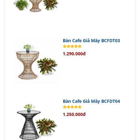
Thiết kế ba chân độc đáo của
chân
bàn cafe sắt BCFDT16
giúp tối ưu
hóa không gian sử dụng và đảm bảo
khả năng chịu lực tốt.
Bàn Cafe Giả Mây BCFDT03
Dù là trong nhà hay ngoài trời, sản
1.290.000đ
phẩm vẫn giữ được độ ổn định cần
thiết để hỗ trợ các mặt bàn lớn.
Thêm vào đó, việc lắp ráp và di
chuyển cũng trở nên đơn giản hơn
bao giờ hết.
Bàn Cafe Giả Mây BCFDT04
Ưu Điểm Nổi Bật
1.250.000đ
Phong cách thiết kế hiện đại của
chân bàn cafe sắt BCFDT16
dễ