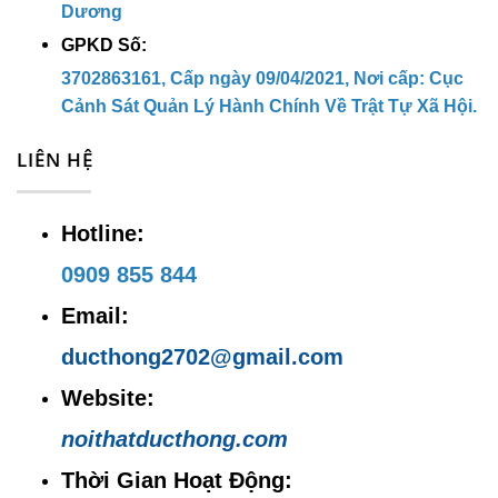
Dương
cách hơn cùng
chân bàn cafe sắt
GPKD Số:
BCFDT16
ngay hôm nay!
3702863161, Cấp ngày 09/04/2021, Nơi cấp: Cục
Cảnh Sát Quản Lý Hành Chính Về Trật Tự Xã Hội.
CÔNG TY TNHH MTV SX TM DV NỘI
LIÊN HỆ
THẤT ĐỨC THÔNG
Địa chỉ trụ sở:
64/13/10 Đường
Hotline:
Phạm Ngũ Lão, khu phố Thắng Lợi 2,
0909 855 844
phường Dĩ An, thành phố Dĩ An, Bình
Email:
Dương
ducthong2702@gmail.com
Địa chỉ kho hàng:
38 Đường Thắng
Website:
Lợi , KP. Thắng Lợi 1, P. Dĩ An, TP.
noithatducthong.com
Dĩ An, Bình Dương
Thời Gian Hoạt Động: