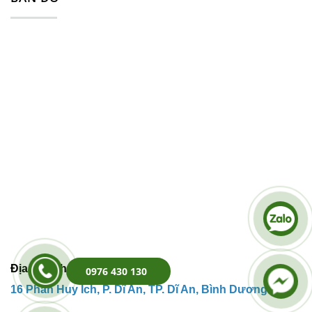
Địa Chỉ Kho Hàng:
0976 430 130
16 Phan Huy
Ích,
P. Dĩ An, TP. Dĩ An, Bình Dương.