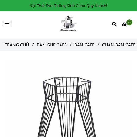
Nội Thất Đức Thông Kính Chào Quý Khách!
0
TRANG CHỦ
/
BÀN GHẾ CAFE
/
BÀN CAFE
/
CHÂN BÀN CAFE 