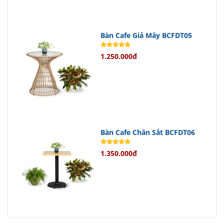
dàng kết hợp với nhiều kiểu trang trí
khác nhau.
Bàn Cafe Giả Mây BCFDT05
Không chỉ vậy, giá cả cạnh tranh so
với chất lượng vượt trội mà sản
1.250.000đ
phẩm mang lại cũng là điểm cộng lớn
khiến khách hàng khó lòng bỏ qua.
Chính Sách Bán Hàng Hấp Dẫn
Bàn Cafe Chân Sắt BCFDT06
Nội Thất Đức Thông
luôn cam kết
1.350.000đ
mang đến cho khách hàng những trải
nghiệm mua sắm tốt nhất với giá cả
hấp dẫn cùng các chương trình
khuyến mãi đặc biệt nếu có.
Chính sách bảo hành rõ ràng cũng