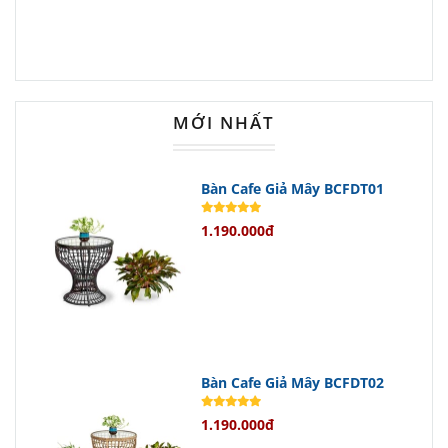
Nguyên Vật Liệu Cao Cấp
Chất liệu sắt chắc chắn cùng công
nghệ sơn tĩnh điện màu đen giúp
MỚI NHẤT
chân bàn chống gỉ sét hiệu quả.
Điều này không chỉ tăng cường độ
Bàn Cafe Giả Mây BCFDT01
bền mà còn giúp việc vệ sinh trở nên
1.190.000đ
dễ dàng hơn bao giờ hết.
Bạn có thể yên tâm sử dụng sản
phẩm trong thời gian dài mà không lo
lắng về vấn đề xuống cấp hay mất
thẩm mỹ.
Bàn Cafe Giả Mây BCFDT02
Tính Năng Ưu Việt
1.190.000đ