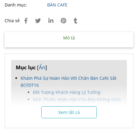
Danh mục:
BÀN CAFE
Chia sẻ
Mô tả
Mục lục
[
Ẩn
]
Khám Phá Sự Hoàn Hảo Với Chân Bàn Cafe Sắt
BCFDT16
Đối Tượng Khách Hàng Lý Tưởng
Kích Thước Hoàn Hảo Cho Mọi Không Gian
Nguyên Vật Liệu Cao Cấp
Xem tất cả
Tính Năng Ưu Việt
Ưu Điểm Nổi Bật
Chính Sách Bán Hàng Hấp Dẫn
Liên Hệ Đặt Hàng Ngay Hôm Nay!