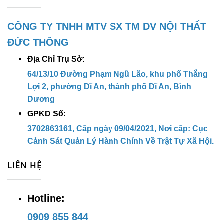
Lợi , KP. Thắng Lợi 1, P. Dĩ An, TP.
Dĩ An, Bình Dương
CÔNG TY TNHH MTV SX TM DV NỘI THẤT
ĐỨC THÔNG
Hotline:
0909 855 844
Địa Chỉ Trụ Sở:
Email:
ducthong2702@gmail.com
64/13/10 Đường Phạm Ngũ Lão, khu phố Thắng
Lợi 2, phường Dĩ An, thành phố Dĩ An, Bình
Website:
noithatducthong.com
Dương
GPKD Số:
3702863161, Cấp ngày 09/04/2021, Nơi cấp: Cục
Cảnh Sát Quản Lý Hành Chính Về Trật Tự Xã Hội.
LIÊN HỆ
Hotline:
0909 855 844