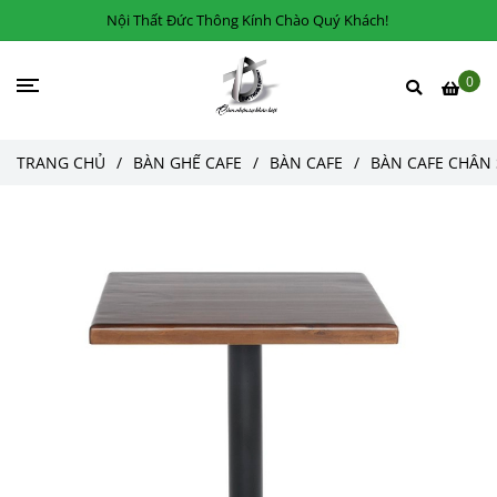
Nội Thất Đức Thông Kính Chào Quý Khách!
0
TRANG CHỦ
/
BÀN GHẾ CAFE
/
BÀN CAFE
/
BÀN CAFE CHÂN 