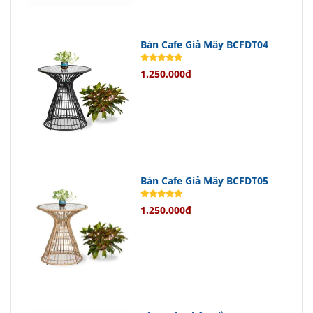
bố trí trong nhiều không gian khác
nhau.
Bàn Cafe Giả Mây BCFDT04
Chính Sách Bán Hàng Hấp Dẫn
1.250.000đ
Khi mua sản phẩm tại
Nội Thất Đức
Thông
., bạn sẽ được hưởng chính
sách bảo hành lên đến 12 tháng kể
từ ngày mua cùng dịch vụ giao hàng
Bàn Cafe Giả Mây BCFDT05
tận nơi nhanh chóng và tiện lợi.
1.250.000đ
Nếu có lỗi từ nhà sản xuất, chúng tôi
cam kết đổi trả linh hoạt để đảm bảo
quyền lợi tốt nhất cho khách hàng.
Liên Hệ Đặt Hàng Ngay Hôm Nay