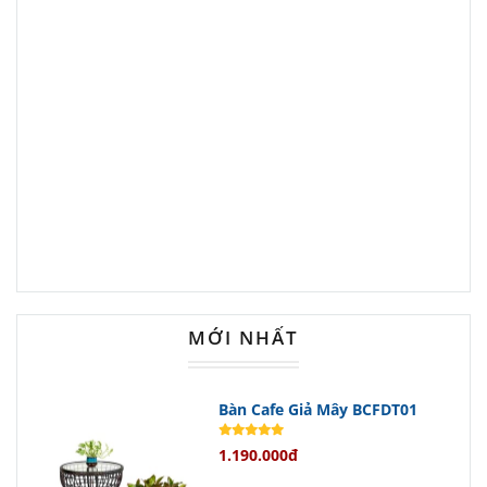
Với chiều cao 770mm và chiều rộng
600mm,
bàn cafe
này đáp ứng nhu
cầu sử dụng cơ bản mà vẫn tiết kiệm
diện tích tối đa.
Nguyên Vật Liệu Chất Lượng Cao
Mặt bàn được làm từ gỗ thông bền
đẹp, mang lại cảm giác tự nhiên và
sang trọng.
Thân sắt ống được sơn tĩnh điện
MỚI NHẤT
chống gỉ sét giúp sản phẩm luôn mới
mẻ theo thời gian.
Bàn Cafe Giả Mây BCFDT01
Đặc biệt, đế chân gang với họa tiết
1.190.000đ
tinh tế tạo điểm nhấn thẩm mỹ độc