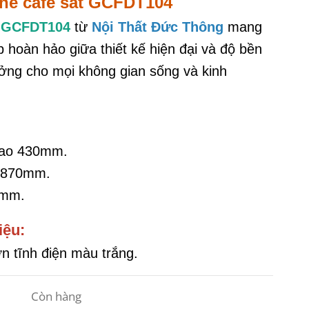
hế cafe sắt GCFDT104
t GCFDT104
từ
Nội Thất Đức Thông
mang
 hoàn hảo giữa thiết kế hiện đại và độ bền
tưởng cho mọi không gian sống và kinh
cao 430mm.
 870mm.
0mm.
iệu:
ơn tĩnh điện màu trắng.
Còn hàng