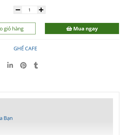
o giỏ hàng
Mua ngay
GHẾ CAFE
a Bạn