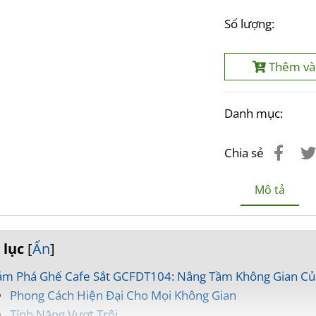
Số lượng:
Thêm và
Danh mục:
Chia sẻ
Mô tả
 lục
[
Ẩn
]
m Phá Ghế Cafe Sắt GCFDT104: Nâng Tầm Không Gian Củ
Phong Cách Hiện Đại Cho Mọi Không Gian
Tính Năng Vượt Trội