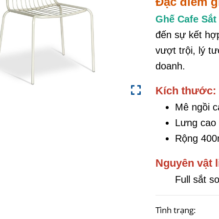
Đặc điểm g
Ghế Cafe Sắ
đến sự kết hợp
vượt trội, lý 
doanh.
Kích thước:
Mê ngồi 
Lưng cao
Rộng 40
Nguyên vật l
Full sắt s
Tình trạng: