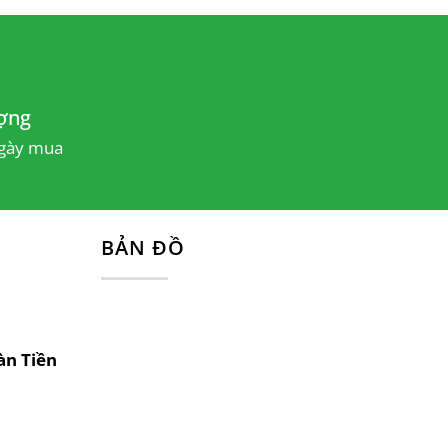
huẩn; và rộng 400mm phù hợp với mọi
hế này đều mang lại sự tiện nghi tối đa.
ợng
ngày mua
g chống gỉ sét, tăng độ bền cho sản
BẢN ĐỒ
 đồ nội thất khác, tạo nên một tổng thể
àn Tiền
tranh nhất thị trường cùng chính sách
y mua.
inh hoạt trong vòng 7 ngày nếu có lỗi từ