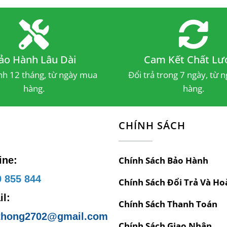
hi ngồi lâu; lưng cao 870mm hỗ trợ tư thế ngồi c
hông gian từ nhỏ đến lớn.
ù là trong
quán cafe
hay sân vườn nhà bạn, chiếc g
ảo Hành Lâu Dài
Cam Kết Chất Lư
Liệu Cao Cấp
h 12 tháng, từ ngày mua
Đổi trả trong 7 ngày, từ 
hàng.
hàng.
oàn bộ ghế được làm từ sắt sơn tĩnh điện màu trắn
hẩm.
Ệ
CHÍNH SÁCH
àu sắc trang nhã của ghế dễ dàng phối hợp với các
ài hòa và bắt mắt.
ine:
Chính Sách Bảo Hành
h Sách Bán Hàng Hấp Dẫn
 855 844
Chính Sách Đổi Trả Và Ho
ội Thất Đức Thông
cam kết mang đến giá cả cạnh 
l:
Chính Sách Thanh Toán
ảo hành sản phẩm trong vòng 12 tháng kể từ ngà
thong2702@gmail.com
ặc biệt, chúng tôi còn áp dụng chính sách đổi trả l
Chính Sách Giao Nhận