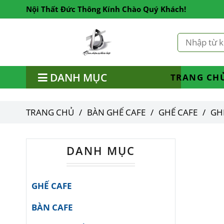
Nội Thất Đức Thông Kính Chào Quý Khách!
DANH MỤC
TRANG CH
TRANG CHỦ
/
BÀN GHẾ CAFE
/
GHẾ CAFE
/
GH
DANH MỤC
GHẾ CAFE
BÀN CAFE