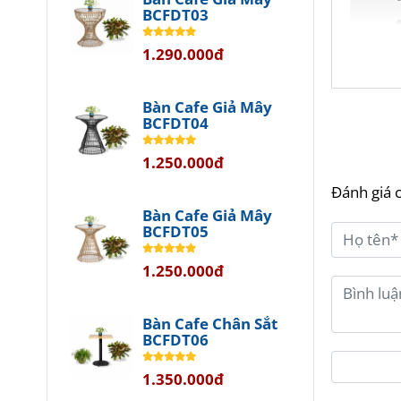
BCFDT03
1.290.000đ
Bàn Cafe Giả Mây
BCFDT04
Khám
1.250.000đ
Đánh giá 
Bạn đa
Bàn Cafe Giả Mây
ngôi 
BCFDT05
hảo m
1.250.000đ
Với sự
mang đ
Bàn Cafe Chân Sắt
BCFDT06
Phon
1.350.000đ