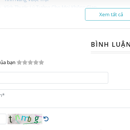
Kích Thước Lý Tưởng Cho Mọi Không Gian
Xem tất cả
Chất Liệu Cao Cấp
Chính Sách Bán Hàng Hấp Dẫn
Liên Hệ Đặt Hàng Ngay Hôm Nay
BÌNH LUẬ
 Phá Ghế Cafe Sắt GCFDT104: Nâng T
của bạn
ng tìm kiếm một sản phẩm nội thất vừa hiện đại,
nhà của mình?
Ghế Cafe Sắt GCFDT104
từ
Nội T
à bạn không thể bỏ qua.
 kết hợp tinh tế giữa thiết kế hiện đại và tính ứ
ến cho bạn những trải nghiệm tuyệt vời.
g Cách Hiện Đại Cho Mọi Không Gian