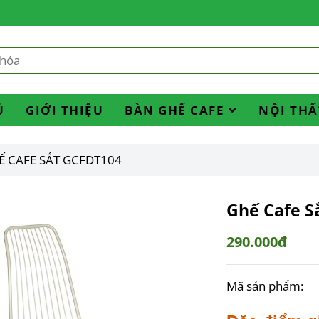
Ủ
GIỚI THIỆU
BÀN GHẾ CAFE
NỘI THẤ
Ế CAFE SẮT GCFDT104
Ghế Cafe S
290.000đ
Mã sản phẩm: