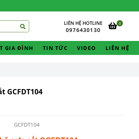
LIÊN HỆ HOTLINE
0
0976430130
T GIA ĐÌNH
TIN TỨC
VIDEO
LIÊN HỆ
ắt GCFDT104
GCFDT104