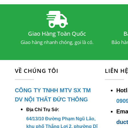
k
k
D
Giao Hàng Toàn Quốc
B
Chất 
Giao hàng nhanh chóng, gọi là có.
Bảo hàn
T
p
VỀ CHÚNG TÔI
LIÊN H
M
h
CÔNG TY TNHH MTV SX TM
Hotl
Chín
DV NỘI THẤT ĐỨC THÔNG
0909
N
Địa Chỉ Trụ Sở:
Emai
b
64/13/10 Đường Phạm Ngũ Lão,
duc
Đ
khu phố Thắng Lợi 2, phường Dĩ