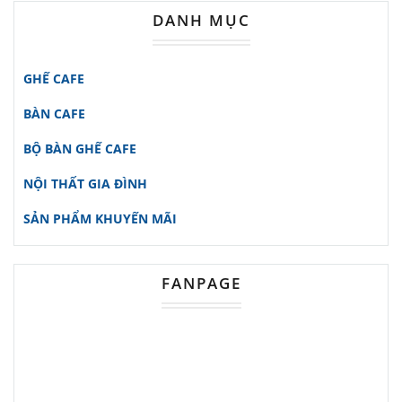
GCFDT73
được thiết kế đặc biệt
DANH MỤC
dành cho những ai muốn tạo dựng
một không gian sang trọng và thoải
GHẾ CAFE
mái.
BÀN CAFE
Đây là lựa chọn lý tưởng cho các
BỘ BÀN GHẾ CAFE
quán cafe
, nhà hàng và khách sạn
muốn mang đến trải nghiệm tuyệt vời
NỘI THẤT GIA ĐÌNH
cho khách hàng của mình.
SẢN PHẨM KHUYẾN MÃI
Ngoài ra, nếu bạn yêu thích phong
cách nội thất ngoài trời hoặc trong
FANPAGE
nhà với vẻ đẹp tự nhiên, chiếc ghế
này chắc chắn sẽ làm hài lòng bạn.
Những Tính Năng Nổi Bật Của Ghế
Cafe Giả Mây Tay Thấp GCFDT73