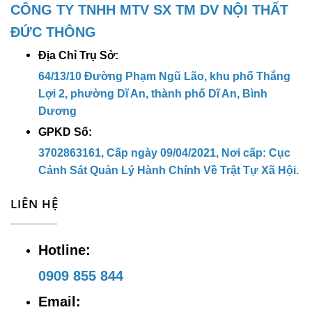
CÔNG TY TNHH MTV SX TM DV NỘI THẤT
CÔNG TY TNHH MTV SX TM DV NỘI
ĐỨC THÔNG
THẤT ĐỨC THÔNG
Địa Chỉ Trụ Sở:
64/13/10 Đường Phạm Ngũ Lão, khu phố Thắng
Địa chỉ trụ sở:
64/13/10 Đường
Lợi 2, phường Dĩ An, thành phố Dĩ An, Bình
Phạm Ngũ Lão, khu phố Thắng Lợi 2,
Dương
phường Dĩ An, thành phố Dĩ An, Bình
GPKD Số:
3702863161, Cấp ngày 09/04/2021, Nơi cấp: Cục
Dương
Cảnh Sát Quản Lý Hành Chính Về Trật Tự Xã Hội.
Địa chỉ kho hàng:
38 Đường Thắng
LIÊN HỆ
Lợi , KP. Thắng Lợi 1, P. Dĩ An, TP.
Dĩ An, Bình Dương
Hotline:
Hotline:
0909 855 844
0909 855 844
Email:
ducthong2702@gmail.com
Email: