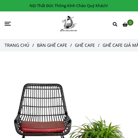
Nội Thất Đức Thông Kính Chào Quý Khách!
0
TRANG CHỦ
/
BÀN GHẾ CAFE
/
GHẾ CAFE
/
GHẾ CAFE GIẢ M