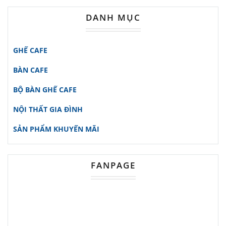
ngoài trời sang trọng và thu hút.
DANH MỤC
Đồng thời, đây cũng là lựa chọn tuyệt
vời cho những gia đình có sân vườn
GHẾ CAFE
hoặc ban công rộng rãi, cần một
BÀN CAFE
chiếc ghế dài thoải mái để thư giãn.
Đặc biệt, nếu bạn yêu thích phong
BỘ BÀN GHẾ CAFE
cách nội thất giả mây và sự tiện
NỘI THẤT GIA ĐÌNH
dụng, sản phẩm này chắc chắn sẽ
SẢN PHẨM KHUYẾN MÃI
làm hài lòng bạn.
Tính Năng Nổi Bật
FANPAGE
Sản phẩm nổi bật với thiết kế tinh tế
cùng màu nâu đen sang trọng, dễ
dàng phối hợp với nhiều phong cách