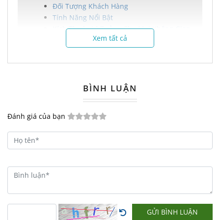
Đối Tượng Khách Hàng
Tính Năng Nổi Bật
Kích Thước Lý Tưởng Cho Mọi Không Gian
Xem tất cả
Nguyên Vật Liệu Chất Lượng Cao
Tiện Ích Tháo Rời Linh Hoạt
Chính Sách Bán Hàng Hấp Dẫn
Liên Hệ Đặt Hàng Ngay Hôm Nay
BÌNH LUẬN
Ghế Cafe Giả Mây Băng Dài
Đánh giá của bạn
GCF56: Sự Lựa Chọn Hoàn Hảo
Cho Không Gian Sống Đẳng
Cấp
Bạn đang tìm kiếm một sản phẩm nội thất
vừa hiện đại, vừa bền bỉ để nâng tầm
GỬI BÌNH LUẬN
không gian sống của mình?
Ghế Cafe