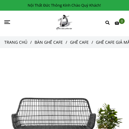
Nội Thất Đức Thông Kính Chào Quý Khách!
0
TRANG CHỦ
/
BÀN GHẾ CAFE
/
GHẾ CAFE
/
GHẾ CAFE GIẢ M