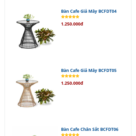
vượt trội.
Bàn Cafe Giả Mây BCFDT04
Chân sắt ống col vững chắc giúp ghế
1.250.000đ
ổn định trên mọi loại mặt phẳng.
Tiện Ích Tháo Rời Linh Hoạt
Một điểm cộng lớn của
Ghế Cafe
Giả Mây Băng Dài GCFDT56
là khả
Bàn Cafe Giả Mây BCFDT05
năng tháo rời linh hoạt giữa mê ngồi
1.250.000đ
và chân ghế.
Điều này giúp việc di chuyển và bảo
quản trở nên dễ dàng hơn bao giờ
hết.
Bàn Cafe Chân Sắt BCFDT06
Chính Sách Bán Hàng Hấp Dẫn