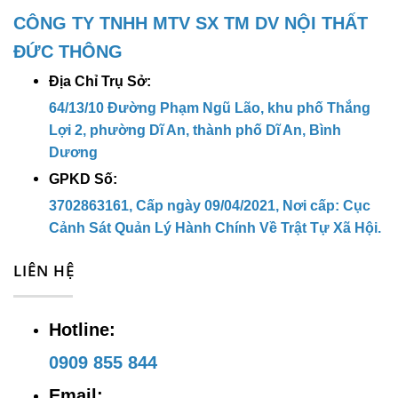
CÔNG TY TNHH MTV SX TM DV NỘI THẤT
CÔNG TY TNHH MTV SX TM DV NỘI
ĐỨC THÔNG
THẤT ĐỨC THÔNG
Địa Chỉ Trụ Sở:
Địa chỉ trụ sở:
64/13/10 Đường
64/13/10 Đường Phạm Ngũ Lão, khu phố Thắng
Lợi 2, phường Dĩ An, thành phố Dĩ An, Bình
Phạm Ngũ Lão, khu phố Thắng Lợi 2,
Dương
phường Dĩ An, thành phố Dĩ An, Bình
GPKD Số:
Dương
3702863161, Cấp ngày 09/04/2021, Nơi cấp: Cục
Cảnh Sát Quản Lý Hành Chính Về Trật Tự Xã Hội.
Địa chỉ kho hàng:
38 Đường Thắng
Lợi , KP. Thắng Lợi 1, P. Dĩ An, TP.
LIÊN HỆ
Dĩ An, Bình Dương
Hotline:
Hotline:
0909 855 844
0909 855 844
Email:
ducthong2702@gmail.com
Email: