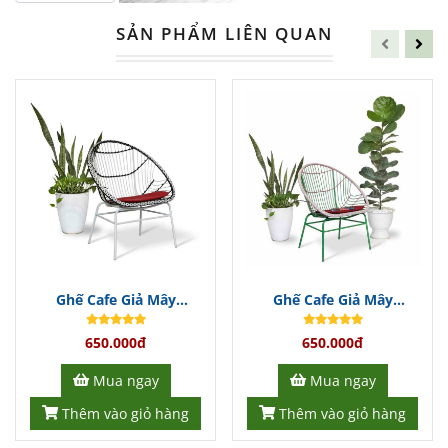
Giả Mây Băng Dài GCFDT56
chính là sự
SẢN PHẨM LIÊN QUAN
lựa chọn hoàn hảo dành cho bạn.
Với sự kết hợp tinh tế giữa thiết kế sang
trọng và chất liệu cao cấp, sản phẩm này
không chỉ mang lại vẻ đẹp thẩm mỹ mà
còn đảm bảo độ bền vượt trội theo thời
gian.
Đối Tượng Khách Hàng
Ghế Cafe Giả Mây
Ghế Cafe Giả Mây
GCFDT167
GCFDT166
Ghế Cafe Giả Mây Băng Dài
650.000đ
650.000đ
GCFDT56
là giải pháp lý tưởng cho
Mua ngay
Mua ngay
các
quán cafe
, nhà hàng và khách
Thêm vào giỏ hàng
Thêm vào giỏ hàng
sạn muốn tạo dựng một không gian