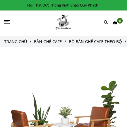
Nội Thất Đức Thông Kính Chào Quý Khách!
0
TRANG CHỦ
/
BÀN GHẾ CAFE
/
BỘ BÀN GHẾ CAFE THEO BỘ
/