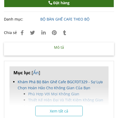
Đặt hàng
Danh mục:
BỘ BÀN GHẾ CAFE THEO BỘ
Chia sẻ
Mô tả
Mục lục
[
Ẩn
]
Khám Phá Bộ Bàn Ghế Cafe BGCFDT329 - Sự Lựa
Chọn Hoàn Hảo Cho Không Gian Của Bạn
Phù Hợp Với Mọi Không Gian
Thiết Kế Hiện Đại Và Tiết Kiệm Không Gian
Kích Thước Tối Ưu Cho Mọi Nhu Cầu
Xem tất cả
Chất Liệu Cao Cấp Mang Đến Độ Bền Vượt