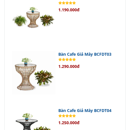
Dù là trong
quán cafe
nhỏ hay trên
1.190.000đ
ban công gia đình,
bộ bàn ghế
này
đều phát huy tối đa công năng của
mình.
Chất Liệu Cao Cấp Mang Đến Độ
Bàn Cafe Giả Mây BCFDT03
Bền Vượt Trội
1.290.000đ
Ghế cafe
được làm từ khung gỗ bền
chắc kết hợp với nệm ngồi simili cao
cấp, mang lại cảm giác thoải mái và
dễ dàng vệ sinh.
Bàn cafe
với mặt đá sang trọng cùng
Bàn Cafe Giả Mây BCFDT04
chân gỗ tạo nên sự hài hòa và bền
1.250.000đ
vững theo thời gian.