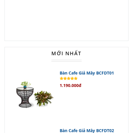
Bạn có thể dễ dàng di chuyển và sắp
xếp chúng theo ý muốn để tạo ra
những góc thư giãn tuyệt vời nhất.
Kích Thước Tối Ưu Cho Mọi Nhu
Cầu
MỚI NHẤT
Ghế cafe
có mê ngồi cao 400mm,
lưng cao 780mm và rộng 600mm;
Bàn Cafe Giả Mây BCFDT01
trong khi
bàn cafe
có chiều cao
1.190.000đ
550mm và rộng 500mm.
Những kích thước này được tính
toán kỹ lưỡng để tối ưu hóa không
gian sử dụng mà vẫn đảm bảo sự
tiện nghi.
Bàn Cafe Giả Mây BCFDT02