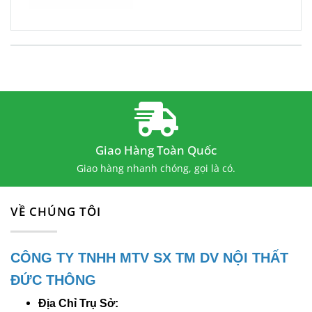
Liên Hệ Ngay Để Đặt Hàng
Đừng bỏ lỡ cơ hội sở hữu
bộ bàn ghế
cafe BGCFDT329
tuyệt vời này! Liên hệ
ngay với chúng tôi qua số điện thoại hoặc
email để được tư vấn chi tiết hơn về sản
phẩm cũng như các chương trình ưu đãi
Giao Hàng Toàn Quốc
hiện có.
Giao hàng nhanh chóng, gọi là có.
CÔNG TY TNHH MTV SX TM DV NỘI
VỀ CHÚNG TÔI
THẤT ĐỨC THÔNG
CÔNG TY TNHH MTV SX TM DV NỘI THẤT
Địa chỉ trụ sở:
64/13/10 Đường
ĐỨC THÔNG
Phạm Ngũ Lão, khu phố Thắng Lợi 2,
phường Dĩ An, thành phố Dĩ An, Bình
Địa Chỉ Trụ Sở: