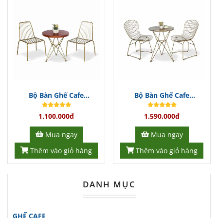
Với thiết kế tinh tế và chất liệu cao cấp,
sản phẩm này không chỉ đáp ứng nhu cầu
thẩm mỹ mà còn mang lại sự tiện nghi tối
đa cho mọi không gian.
Phù Hợp Với Mọi Không Gian
Bộ bàn ghế cafe BGCFDT329
được
Bộ Bàn Ghế Cafe
Bộ Bàn Ghế Cafe
BGCFDT344
BGCFDT343
thiết kế để phù hợp với nhiều loại
1.100.000đ
1.590.000đ
hình không gian khác nhau.
Mua ngay
Mua ngay
Dù bạn sở hữu một
quán cafe
nhỏ
Thêm vào giỏ hàng
Thêm vào giỏ hàng
xinh, một nhà hàng sang trọng hay
một khách sạn đẳng cấp, sản phẩm
DANH MỤC
này đều có thể hòa quyện hoàn hảo
vào môi trường xung quanh.
GHẾ CAFE