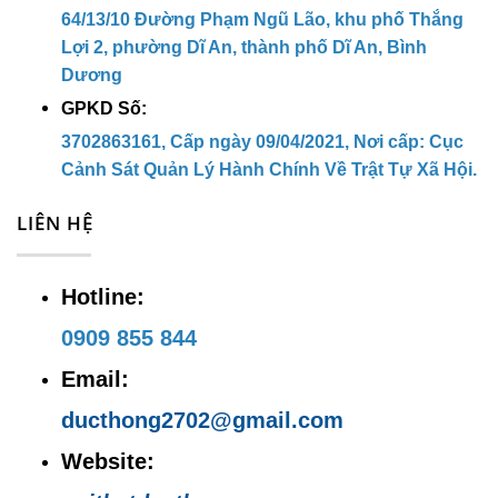
64/13/10 Đường Phạm Ngũ Lão, khu phố Thắng
Dương
Lợi 2, phường Dĩ An, thành phố Dĩ An, Bình
Địa chỉ kho hàng:
38 Đường Thắng
Dương
GPKD Số:
Lợi , KP. Thắng Lợi 1, P. Dĩ An, TP.
3702863161, Cấp ngày 09/04/2021, Nơi cấp: Cục
Dĩ An, Bình Dương
Cảnh Sát Quản Lý Hành Chính Về Trật Tự Xã Hội.
Hotline:
0909 855 844
LIÊN HỆ
Email:
ducthong2702@gmail.com
Hotline:
Website:
noithatducthong.com
0909 855 844
Email:
ducthong2702@gmail.com
Website: