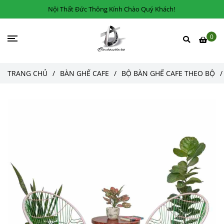
Nội Thất Đức Thông Kính Chào Quý Khách!
0
TRANG CHỦ
/
BÀN GHẾ CAFE
/
BỘ BÀN GHẾ CAFE THEO BỘ
/