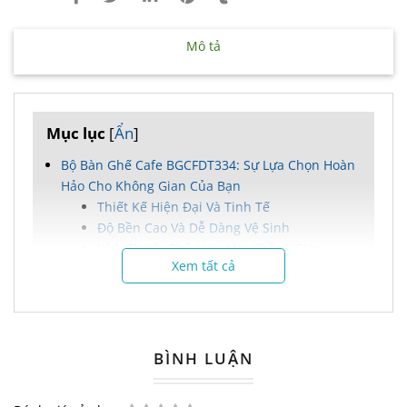
Mô tả
Mục lục
[
Ẩn
]
Bộ Bàn Ghế Cafe BGCFDT334: Sự Lựa Chọn Hoàn
Hảo Cho Không Gian Của Bạn
Thiết Kế Hiện Đại Và Tinh Tế
Độ Bền Cao Và Dễ Dàng Vệ Sinh
Kích Thước Phù Hợp Mọi Không Gian
Xem tất cả
Nguyên Vật Liệu Cao Cấp
Lợi Ích Tuyệt Vời Khi Sử Dụng
Chính Sách Bán Hàng Ưu Đãi
Liên Hệ Đặt Hàng Ngay Hôm Nay!
BÌNH LUẬN
Bộ Bàn Ghế Cafe BGCFDT334: