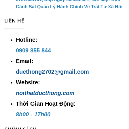
cú click chuột.
Cảnh Sát Quản Lý Hành Chính Về Trật Tự Xã Hội.
LIÊN HỆ
CÔNG TY TNHH MTV SX TM DV NỘI
THẤT ĐỨC THÔNG
Hotline:
Địa chỉ trụ sở:
64/13/10 Đường
0909 855 844
Phạm Ngũ Lão, khu phố Thắng Lợi 2,
Email:
phường Dĩ An, thành phố Dĩ An, Bình
ducthong2702@gmail.com
Dương
Website:
Địa chỉ kho hàng:
38 Đường Thắng
noithatducthong.com
Lợi , KP. Thắng Lợi 1, P. Dĩ An, TP.
Thời Gian Hoạt Động:
Dĩ An, Bình Dương
8h00 - 17h00
Hotline:
0909 855 844