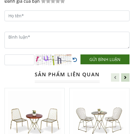
Đánh giá của bạn
Sự Lựa Chọn Hoàn Hảo Cho
Không Gian Của Bạn
Bạn đang tìm kiếm một
bộ bàn ghế cafe
hoàn hảo cho
quán cafe
, nhà hàng hay
không gian sống của mình?
Bộ Bàn Ghế
GỬI BÌNH LUẬN
Cafe BGCFDT334
từ
Nội Thất Đức
Thông
chính là sự lựa chọn lý tưởng
SẢN PHẨM LIÊN QUAN
dành cho bạn.
Với thiết kế hiện đại, độ bền cao và giá cả
phải chăng, sản phẩm này không chỉ
mang lại sự tiện nghi mà còn tạo nên
phong cách sang trọng cho bất kỳ không
gian nào.