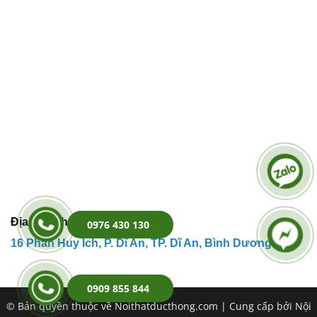
Địa Chỉ Kho Hàng:
0976 430 130
16 Phan Huy
Ích,
P. Dĩ An, TP. Dĩ An, Bình Dương.
0909 855 844
© Bản quyền thuộc về Noithatducthong.com | Cung cấp bởi Nội