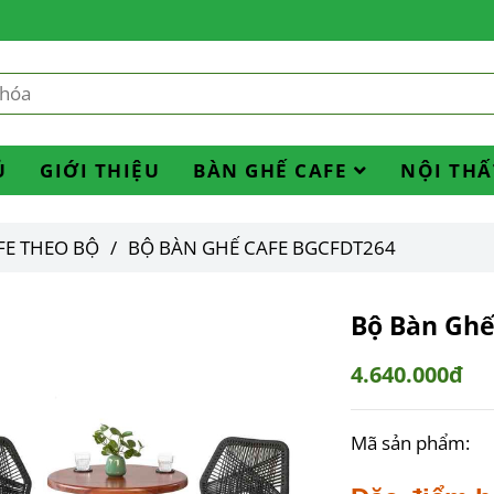
Ủ
GIỚI THIỆU
BÀN GHẾ CAFE
NỘI THẤ
FE THEO BỘ
/
BỘ BÀN GHẾ CAFE BGCFDT264
Bộ Bàn Ghế
4.640.000đ
Mã sản phẩm: