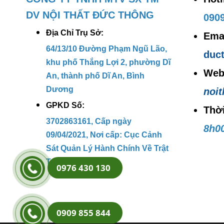
V
DV NỘI THẤT ĐỨC THÔNG
t
0909
Đ
Địa Chỉ Trụ Sở:
Emai
64/13/10 Đường Phạm Ngũ Lão,
duc
Chín
khu phố Thắng Lợi 2, phường Dĩ
Web
An, thành phố Dĩ An, Bình
C
Dương
noi
c
GPKD Số:
Thờ
N
3702863161, Cấp ngày
8h00
c
09/04/2021, Nơi cấp: Cục Cảnh
Sát Quản Lý Hành Chính Về Trật
Liên 
Tự Xã Hội.
0976 430 130
Đ
l
0909 855 844
L