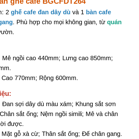
bàn ghế cafe BGCFDT264
m: 2
ghế cafe đan dây dù
và 1
bàn cafe
gang
. Phù hợp cho mọi không gian, từ
quán
vườn.
: Mê ngồi cao 440mm; Lưng cao 850mm;
0mm.
: Cao 770mm; Rộng 600mm.
iệu:
: Đan sợi dây dù màu xám; Khung sắt sơn
; Chân sắt ống; Nệm ngồi simili; Mê và chân
rời được.
: Mặt gỗ xà cừ; Thân sắt ống; Đế chân gang.