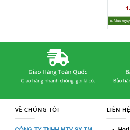
B
K
1
c
Mua ngay
Đ
Kích
V
c
Giao Hàng Toàn Quốc
B
T
Giao hàng nhanh chóng, gọi là có.
Bảo hàn
c
Ưu Đ
VỀ CHÚNG TÔI
LIÊN H
B
k
CÔNG TY TNHH MTV SX TM
Hotl