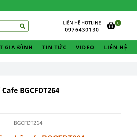
LIÊN HỆ HOTLINE
0
0976430130
T GIA ĐÌNH
TIN TỨC
VIDEO
LIÊN HỆ
 Cafe BGCFDT264
BGCFDT264