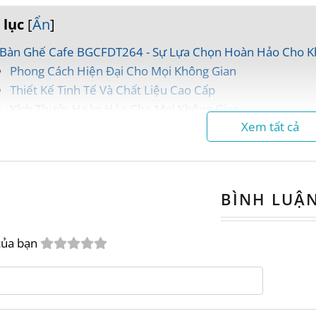
 lục
[
Ẩn
]
Bàn Ghế Cafe BGCFDT264 - Sự Lựa Chọn Hoàn Hảo Cho Kh
Phong Cách Hiện Đại Cho Mọi Không Gian
Thiết Kế Tinh Tế Và Chất Liệu Cao Cấp
Kích Thước Hoàn Hảo Cho Mọi Không Gian
Xem tất cả
Ưu Điểm Vượt Trội - Lựa Chọn Không Thể Bỏ Qua
Chính Sách Bán Hàng Hấp Dẫn Từ Nội Thất Đức Thông
Liên Hệ Ngay Để Nhận Ưu Đãi Đặc Biệt
BÌNH LUẬ
àn Ghế Cafe BGCFDT264 - Sự Lựa Chọ
 Đại
của bạn
ang tìm kiếm một
bộ bàn ghế cafe
vừa hiện đại, s
khác nhau?
Bộ Bàn Ghế Cafe BGCFDT264
chính l