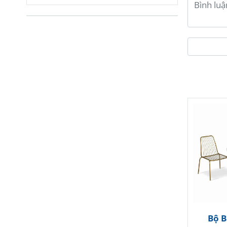
Với th
đảm bả
Phon
B
h
N
t
S
đầ
Thiết
S
Bộ B
n