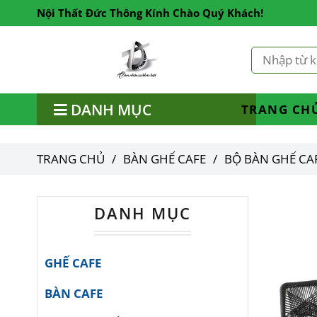
Nội Thất Đức Thông Kính Chào Quý Khách!
DANH MỤC
TRANG CH
TRANG CHỦ
/
BÀN GHẾ CAFE
/
BỘ BÀN GHẾ CA
DANH MỤC
GHẾ CAFE
BÀN CAFE