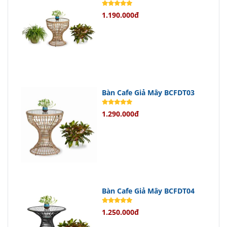
Bề mặt gỗ được xử lý kỹ lưỡng để
1.190.000đ
chống mối mọt và giữ màu sắc lâu
dài, giúp sản phẩm luôn mới mẻ theo
thời gian.
Lợi ích vượt trội khi sử dụng
Bàn Cafe Giả Mây BCFDT03
Không chỉ tăng tính thẩm mỹ cho
1.290.000đ
phòng ngủ của bạn,
tủ đầu giường
NTGD61
còn có độ bền cao giúp tiết
kiệm chi phí thay thế trong tương lai.
Đây thực sự là một khoản đầu tư
thông minh cho ngôi nhà của bạn.
Bàn Cafe Giả Mây BCFDT04
Chính sách bán hàng hấp dẫn
1.250.000đ