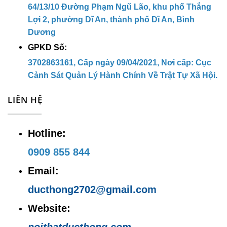
64/13/10 Đường Phạm Ngũ Lão, khu phố Thắng
Dĩ An, Bình Dương
Lợi 2, phường Dĩ An, thành phố Dĩ An, Bình
Dương
Hotline:
0909 855 844
GPKD Số:
Email:
ducthong2702@gmail.com
3702863161, Cấp ngày 09/04/2021, Nơi cấp: Cục
Cảnh Sát Quản Lý Hành Chính Về Trật Tự Xã Hội.
Website:
noithatducthong.com
LIÊN HỆ
Hotline:
0909 855 844
Email:
ducthong2702@gmail.com
Website:
noithatducthong.com