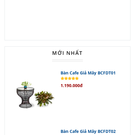
vào nhiều phong cách nội thất khác
nhau từ cổ điển đến hiện đại.
Dù bạn đang sở hữu một căn phòng
ngủ theo phong cách nào, sản phẩm
này đều có thể trở thành điểm nhấn
nổi bật.
MỚI NHẤT
Chất liệu gỗ sồi tự nhiên - Bền bỉ
Bàn Cafe Giả Mây BCFDT01
theo thời gian
1.190.000đ
Được chế tác từ gỗ sồi tự nhiên nổi
tiếng với độ bền cao và vẻ đẹp sang
trọng,
tủ đầu giường NTGD61
đảm
bảo sẽ làm hài lòng ngay cả những
khách hàng khó tính nhất.
Bàn Cafe Giả Mây BCFDT02