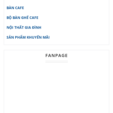
tối đa cho không gian sống của bạn.
BÀN CAFE
Không chỉ đơn thuần là một chiếc
tủ
BỘ BÀN GHẾ CAFE
gỗ đầu giường
, NTGD61 còn giúp
NỘI THẤT GIA ĐÌNH
tối ưu hóa không gian lưu trữ với hai
SẢN PHẨM KHUYẾN MÃI
hộc kéo tiện lợi, dễ dàng sắp xếp và
truy cập các vật dụng cá nhân như
FANPAGE
sách, đèn ngủ hay đồ trang trí.
Thiết kế hiện đại - Phù hợp mọi
phong cách
Với kiểu dáng tinh tế cùng hai hộc
kéo được thiết kế khéo léo,
tủ đầu
giường NTGD61
dễ dàng hòa nhập