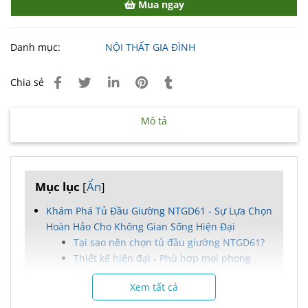
Mua ngay
Danh mục:
NỘI THẤT GIA ĐÌNH
Chia sẻ
Mô tả
Mục lục
[
Ẩn
]
Khám Phá Tủ Đầu Giường NTGD61 - Sự Lựa Chọn
Hoàn Hảo Cho Không Gian Sống Hiện Đại
Tại sao nên chọn tủ đầu giường NTGD61?
Thiết kế hiện đại - Phù hợp mọi phong
cách
Xem tất cả
Chất liệu gỗ sồi tự nhiên - Bền bỉ theo thời
gian