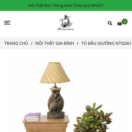
Nội Thất Đức Thông Kính Chào Quý Khách!
0
TRANG CHỦ
/
NỘI THẤT GIA ĐÌNH
/
TỦ ĐẦU GIƯỜNG NTGD61