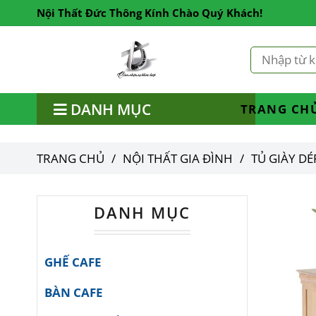
Nội Thất Đức Thông Kính Chào Quý Khách!
DANH MỤC
TRANG CH
TRANG CHỦ
/
NỘI THẤT GIA ĐÌNH
/
TỦ GIÀY D
DANH MỤC
GHẾ CAFE
BÀN CAFE