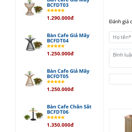
BCFDT03
Tủ G
1.290.000đ
Đánh giá 
Bạn có
Bàn Cafe Giả Mây
trữ hợ
BCFDT04
1.250.000đ
Với sự
bao gi
Bàn Cafe Giả Mây
BCFDT05
Đó là 
pháp h
1.250.000đ
Giải 
Bàn Cafe Chân Sắt
BCFDT06
T
1.350.000đ
g