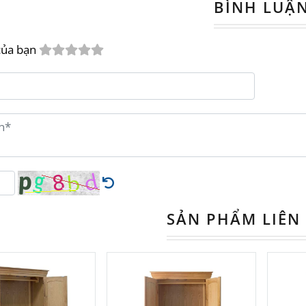
BÌNH LUẬ
iày Dép 3 Cánh NTGD06 - Lưu Trữ Thô
của bạn
 bao giờ cảm thấy phiền toái khi giày dép trong 
p lý? Bạn không phải là người duy nhất gặp vấn đ
 phát triển của cuộc sống hiện đại, việc tối ưu h
ờ hết.
lý do tại sao
Tủ Giày Dép 3 Cánh NTGD06
từ
Nội
oàn hảo cho mọi gia đình.
SẢN PHẨM LIÊN
pháp lưu trữ thông minh cho ngôi nhà hiện đ
ủ Giày Dép 3 Cánh NTGD06
được thiết kế dành r
àng và tiện nghi.