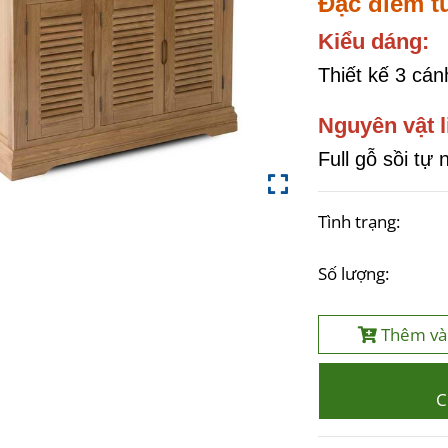
Đặc điểm t
Kiểu dáng:
Thiết kế 3 cánh
Nguyên vật l
Full gỗ sồi tự 
Tình trạng:
Số lượng:
Thêm và
C