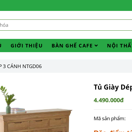
Ủ
GIỚI THIỆU
BÀN GHẾ CAFE
NỘI THẤ
ÉP 3 CÁNH NTGD06
Tủ Giày Dé
4.490.000đ
Mã sản phẩm: