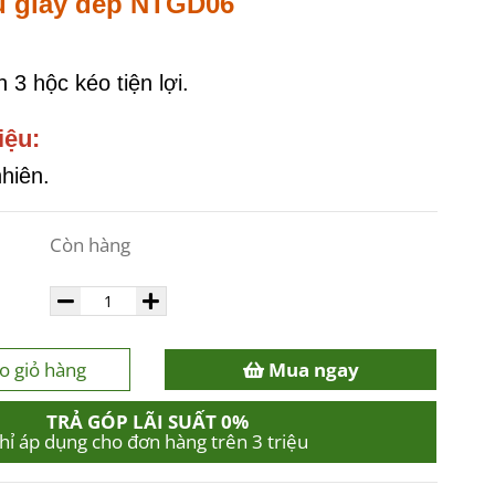
ủ giày dép NTGD06
 3 hộc kéo tiện lợi.
iệu:
nhiên.
Còn hàng
o giỏ hàng
Mua ngay
TRẢ GÓP LÃI SUẤT 0%
hỉ áp dụng cho đơn hàng trên 3 triệu