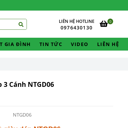
LIÊN HỆ HOTLINE
0
0976430130
T GIA ĐÌNH
TIN TỨC
VIDEO
LIÊN HỆ
p 3 Cánh NTGD06
NTGD06