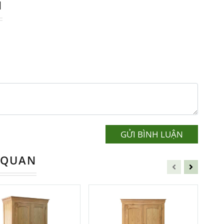
N
ng Minh Cho Mọi Nhà
nhà luôn bừa bộn và không có chỗ để lưu
ề này.
óa không gian sống trở nên quan trọng hơn
 Thất Đức Thông
ra đời, mang đến giải
GỬI BÌNH LUẬN
 QUAN
ại
iêng cho những gia đình yêu thích sự gọn