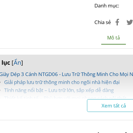
Danh mục:
Chia sẻ
Mô tả
 lục
[
Ẩn
]
Giày Dép 3 Cánh NTGD06 - Lưu Trữ Thông Minh Cho Mọi 
Giải pháp lưu trữ thông minh cho ngôi nhà hiện đại
Tính năng nổi bật – Lưu trữ lớn, sắp xếp dễ dàng
Thiết kế tinh tế – Phù hợp với mọi phong cách nội thất
Xem tất cả
Nguyên vật liệu cao cấp – Bền bỉ theo thời gian
Lợi ích vượt trội khi sở hữu Tủ Giày NTGD06
Chính sách bán hàng hấp dẫn – Mua ngay kẻo lỡ!
Đặt hàng dễ dàng – Liên hệ ngay hôm nay!