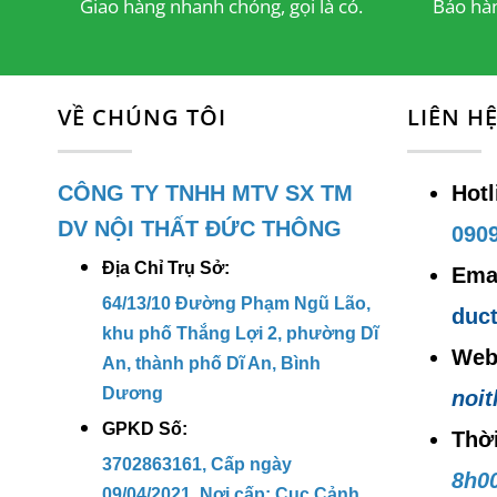
Giao hàng nhanh chóng, gọi là có.
Bảo hàn
đ
Nguyê
VỀ CHÚNG TÔI
LIÊN H
Đ
kh
CÔNG TY TNHH MTV SX TM
Hotl
B
DV NỘI THẤT ĐỨC THÔNG
0909
đ
Địa Chỉ Trụ Sở:
Emai
Lợi í
64/13/10 Đường Phạm Ngũ Lão,
duc
khu phố Thắng Lợi 2, phường Dĩ
K
Web
An, thành phố Dĩ An, Bình
v
Dương
noi
T
GPKD Số:
Thờ
c
3702863161, Cấp ngày
8h00
09/04/2021, Nơi cấp: Cục Cảnh