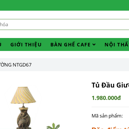
Ủ
GIỚI THIỆU
BÀN GHẾ CAFE
NỘI THẤ
ƯỜNG NTGD67
Tủ Đầu Gi
1.980.000đ
Mã sản phẩm: