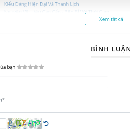
Kiểu Dáng Hiện Đại Và Thanh Lịch
Nguyên Vật Liệu Cao Cấp - Bền Bỉ Với Thời Gian
Xem tất cả
Chính Sách Bán Hàng Hấp Dẫn
Liên Hệ Đặt Hàng Ngay Hôm Nay
 Phá Tủ Đầu Giường NTGD67 - Nâng 
BÌNH LUẬ
ng tìm kiếm một giải pháp lưu trữ tiện lợi và t
của bạn
nội thất làm từ gỗ tự nhiên, bền bỉ và sang trọng
ác sản phẩm nội thất đa chức năng?
Tủ đầu giườ
 chọn hoàn hảo dành cho bạn!
 Năng Vượt Trội Của Tủ Đầu Giường NTGD6
i hai hộc kéo tiện lợi,
tủ đầu giường NTGD67
cun
ật dụng cá nhân như sách, đèn ngủ, hoặc đồ trang 