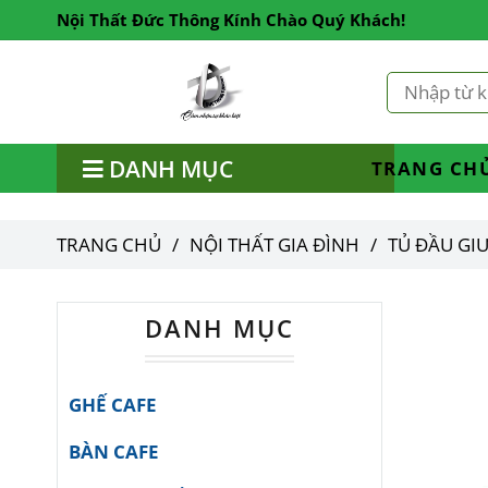
Nội Thất Đức Thông Kính Chào Quý Khách!
DANH MỤC
TRANG CH
TRANG CHỦ
/
NỘI THẤT GIA ĐÌNH
/
TỦ ĐẦU GI
DANH MỤC
GHẾ CAFE
BÀN CAFE