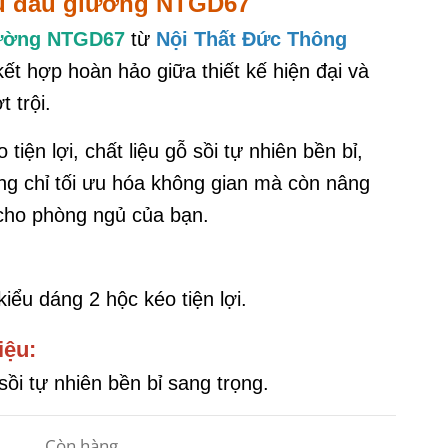
tủ đầu giường NTGD67
iường NTGD67
từ
Nội Thất Đức Thông
t hợp hoàn hảo giữa thiết kế hiện đại và
 trội.
 tiện lợi, chất liệu gỗ sồi tự nhiên bền bỉ,
g chỉ tối ưu hóa không gian mà còn nâng
ho phòng ngủ của bạn.
kiểu dáng 2 hộc kéo tiện lợi.
iệu:
sồi tự nhiên bền bỉ sang trọng.
Còn hàng