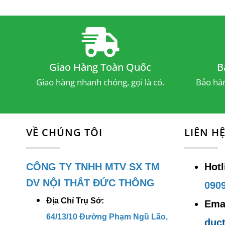
Q
B
Chín
Giao Hàng Toàn Quốc
B
N
Giao hàng nhanh chóng, gọi là có.
Bảo hàn
l
C
C
VỀ CHÚNG TÔI
LIÊN H
t
CÔNG TY TNHH MTV SX TM
Hotl
Liên
DV NỘI THẤT ĐỨC THÔNG
0909
Đ
Địa Chỉ Trụ Sở:
Emai
q
64/13/10 Đường Phạm Ngũ Lão,
duc