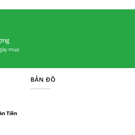
 lại một sản phẩm hoàn hảo nhất.
 phẩm này.
ợng
o
tủ đầu giường NTGD67
, đảm bảo chất
ngày mua
ng trường hợp có vấn đề về sản phẩm.
tiện lợi và nhanh chóng đến mọi địa điểm
BẢN ĐỒ
àn Tiền
t hàng ngay hôm nay, hãy liên hệ trực tiếp