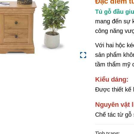
Đặc điểm 
Tủ gỗ đầu g
mang đến sự kế
công năng vượt
Với hai hộc kéo
sản phẩm khôn
tầm thẩm mỹ c
Kiểu dáng:
Được thiết kế 
Nguyên vật l
Chế tác từ gỗ 
Tình trạng: