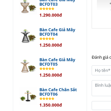
BCFDT03
1.290.000đ
Bàn Cafe Giả Mây
BCFDT04
Khám
1.250.000đ
Bạn đa
Đánh giá 
thích 
Bàn Cafe Giả Mây
BCFDT05
với c
là lựa
1.250.000đ
Tính
Bàn Cafe Chân Sắt
BCFDT06
Vớ
1.350.000đ
v