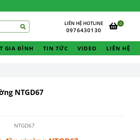
LIÊN HỆ HOTLINE
0
0976430130
T GIA ĐÌNH
TIN TỨC
VIDEO
LIÊN HỆ
ường NTGD67
NTGD67