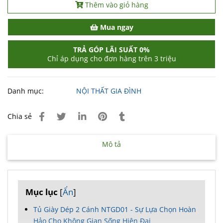
Thêm vào giỏ hàng
Mua ngay
TRẢ GÓP LÃI SUẤT 0%
Chỉ áp dụng cho đơn hàng trên 3 triệu
Danh mục:
NỘI THẤT GIA ĐÌNH
Chia sẻ
Mô tả
Mục lục
[
Ẩn
]
Tủ Giày Dép 2 Cánh NTGD01 - Sự Lựa Chọn Hoàn
Hảo Cho Không Gian Sống Hiện Đại