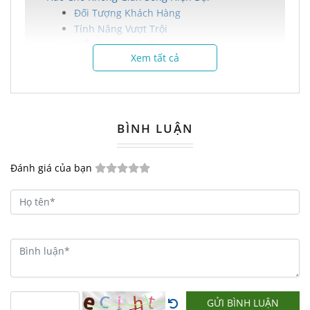
Đối Tượng Khách Hàng
Tính Năng Vượt Trội
Kiểu Dáng Hiện Đại
Xem tất cả
Nguyên Vật Liệu Cao Cấp
Lợi Ích Khi Sử Dụng
Chính Sách Bán Hàng Ưu Việt
Liên Hệ Đặt Hàng Dễ Dàng
BÌNH LUẬN
Tủ Giày Dép 2 Cánh NTGD01 -
Đánh giá của bạn
Sự Lựa Chọn Hoàn Hảo Cho
Không Gian Sống Hiện Đại
Trong cuộc sống hiện đại, việc sở hữu
một
tủ giày dép
chất lượng không chỉ
giúp bạn duy trì sự ngăn nắp mà còn là
GỬI BÌNH LUẬN
cách để thể hiện phong cách và gu thẩm