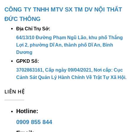
CÔNG TY TNHH MTV SX TM DV NỘI THẤT
CÔNG TY TNHH MTV SX TM DV NỘI
ĐỨC THÔNG
THẤT ĐỨC THÔNG
Địa Chỉ Trụ Sở:
Địa chỉ trụ sở:
64/13/10 Đường
64/13/10 Đường Phạm Ngũ Lão, khu phố Thắng
Phạm Ngũ Lão, khu phố Thắng Lợi 2,
Lợi 2, phường Dĩ An, thành phố Dĩ An, Bình
Dương
phường Dĩ An, thành phố Dĩ An, Bình
GPKD Số:
Dương
3702863161, Cấp ngày 09/04/2021, Nơi cấp: Cục
Địa chỉ kho hàng:
38 Đường Thắng
Cảnh Sát Quản Lý Hành Chính Về Trật Tự Xã Hội.
Lợi , KP. Thắng Lợi 1, P. Dĩ An, TP.
LIÊN HỆ
Dĩ An, Bình Dương
Hotline:
0909 855 844
Hotline:
0909 855 844
Email:
ducthong2702@gmail.com