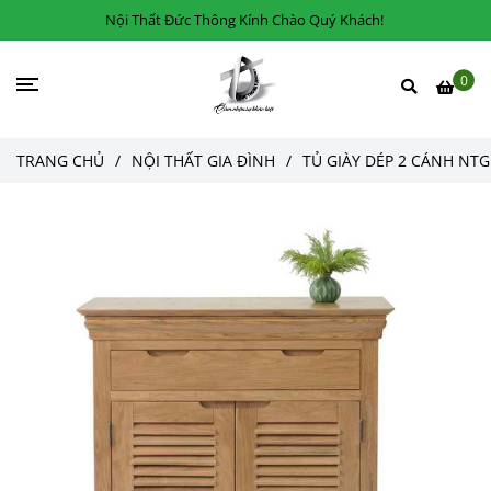
Nội Thất Đức Thông Kính Chào Quý Khách!
0
TRANG CHỦ
/
NỘI THẤT GIA ĐÌNH
/
TỦ GIÀY DÉP 2 CÁNH NT