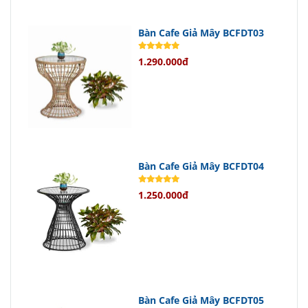
dụng lâu dài ngoài trời.
Việc vệ sinh và bảo quản cũng trở
Bàn Cafe Giả Mây BCFDT03
nên dễ dàng hơn bao giờ hết nhờ
1.290.000đ
vào vật liệu chất lượng cao.
Thiết kế hiện đại của sản phẩm mang
lại vẻ đẹp thanh lịch cho mọi không
gian sử dụng.
Bàn Cafe Giả Mây BCFDT04
Chính Sách Bán Hàng Ưu Việt
1.250.000đ
Khi mua
bộ bàn ghế cafe giá rẻ
này,
bạn sẽ nhận được cam kết bảo hành
trong thời gian dài cùng chính sách
đổi trả linh hoạt nếu có lỗi từ nhà sản
xuất.
Bàn Cafe Giả Mây BCFDT05