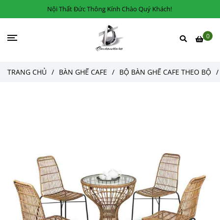
Nội Thất Đức Thông Kính Chào Quý Khách!
0
TRANG CHỦ
/
BÀN GHẾ CAFE
/
BỘ BÀN GHẾ CAFE THEO BỘ
/