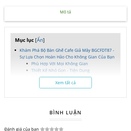
Mô tả
Mục lục
[
Ẩn
]
Khám Phá Bộ Bàn Ghế Cafe Giả Mây BGCFDT87 -
Sự Lựa Chọn Hoàn Hảo Cho Không Gian Của Bạn
Phù Hợp Với Mọi Không Gian
Thiết Kế Nhỏ Gọn - Tiện Dụng
Nguyên Vật Liệu Chất Lượng Cao
Xem tất cả
Tính Năng Nổi Bật
Chính Sách Bán Hàng Ưu Việt
Liên Hệ Ngay Để Đặt Hàng
BÌNH LUẬN
Khám Phá Bộ Bàn Ghế Cafe Giả
Mây BGCFDT87 - Sự Lựa Chọn
Đánh giá của bạn