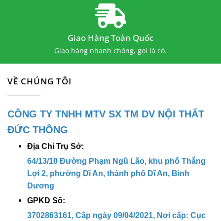
CÔNG TY TNHH MTV SX TM DV NỘI
THẤT ĐỨC THÔNG
Giao Hàng Toàn Quốc
Địa chỉ trụ sở:
64/13/10 Đường
Giao hàng nhanh chóng, gọi là có.
Phạm Ngũ Lão, khu phố Thắng Lợi 2,
VỀ CHÚNG TÔI
phường Dĩ An, thành phố Dĩ An, Bình
Dương
CÔNG TY TNHH MTV SX TM DV NỘI THẤT
Địa chỉ kho hàng:
38 Đường Thắng
ĐỨC THÔNG
Lợi , KP. Thắng Lợi 1, P. Dĩ An, TP.
Địa Chỉ Trụ Sở:
Dĩ An, Bình Dương
64/13/10 Đường Phạm Ngũ Lão, khu phố Thắng
Lợi 2, phường Dĩ An, thành phố Dĩ An, Bình
Hotline:
0909 855 844
Dương
Email:
ducthong2702@gmail.com
GPKD Số:
3702863161, Cấp ngày 09/04/2021, Nơi cấp: Cục