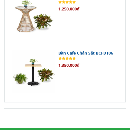
Ngoài ra, dịch vụ giao hàng tận nơi
1.250.000đ
nhanh chóng và tiện lợi cũng là một
điểm cộng lớn dành cho khách hàng.
Liên Hệ Ngay Để Đặt Hàng
Đừng chần chừ nữa! Hãy liên hệ
Bàn Cafe Chân Sắt BCFDT06
ngay với chúng tôi để đặt mua
bộ
1.350.000đ
bàn ghế cafe nhựa giả mây
BGCFDT87
và nhận thêm nhiều ưu
đãi đặc biệt khác.
Đội ngũ tư vấn viên chuyên nghiệp
của chúng tôi luôn sẵn sàng hỗ trợ
bạn mọi lúc mọi nơi.