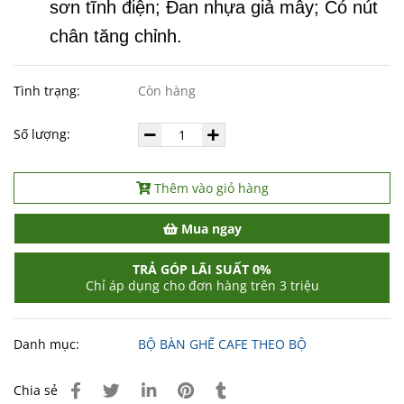
sơn tĩnh điện; Đan nhựa giả mây; Có nút
chân tăng chỉnh.
Tình trạng:
Còn hàng
Số lượng:
Thêm vào giỏ hàng
Mua ngay
TRẢ GÓP LÃI SUẤT 0%
Chỉ áp dụng cho đơn hàng trên 3 triệu
Danh mục:
BỘ BÀN GHẾ CAFE THEO BỘ
Chia sẻ