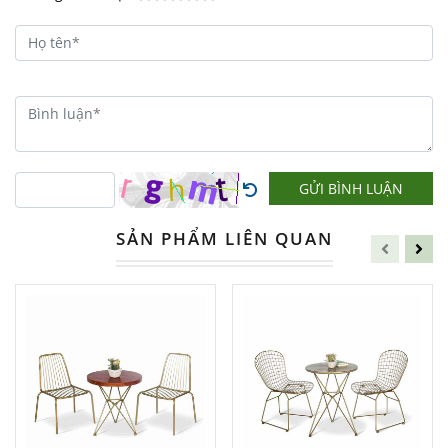
Hoàn Hảo Cho Không Gian Của
Bạn
Bạn đang tìm kiếm một
bộ bàn ghế cafe
hoàn hảo cho không gian của mình?
Bộ
bàn ghế cafe giả mây BGCFDT87
chính
GỬI BÌNH LUẬN
là sự lựa chọn lý tưởng mà bạn không thể
SẢN PHẨM LIÊN QUAN
bỏ qua.
Với sự kết hợp tinh tế giữa phong cách
hiện đại và tính tiện dụng, sản phẩm này
sẽ mang đến cho bạn những trải nghiệm
tuyệt vời nhất.
Phù Hợp Với Mọi Không Gian