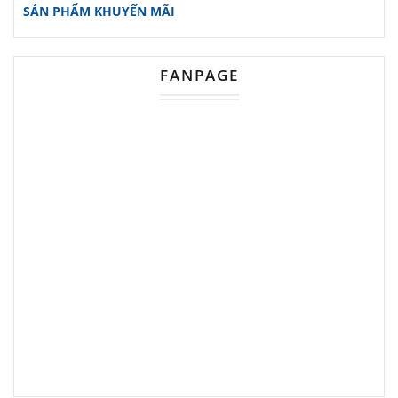
mê ngồi cao 430mm, lưng cao
SẢN PHẨM KHUYẾN MÃI
870mm và rộng 400mm;
bàn cafe
cao 720mm và rộng 650mm, bộ sản
FANPAGE
phẩm này được thiết kế nhỏ gọn
nhưng vẫn đảm bảo sự thoải mái tối
đa.
Bạn có thể dễ dàng bố trí chúng ở
bất kỳ đâu mà không lo chiếm quá
nhiều diện tích.
Nguyên Vật Liệu Chất Lượng Cao
Chất lượng luôn là yếu tố được đặt
lên hàng đầu tại
Nội Thất Đức
Thông
.