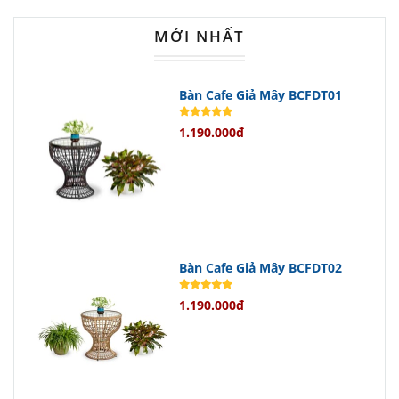
Ghế của bộ sản phẩm được đan từ
MỚI NHẤT
nhựa giả mây bền bỉ với khung sắt
sơn tĩnh điện chống gỉ sét.
Bàn có mặt kính trong suốt sang
Bàn Cafe Giả Mây BCFDT01
trọng cùng khung sắt chắc chắn và
1.190.000đ
đan nhựa giả mây tinh tế.
Đặc biệt, nút chân tăng chỉnh giúp
cân bằng trên mọi bề mặt, đảm bảo
an toàn khi sử dụng.
Bàn Cafe Giả Mây BCFDT02
Tính Năng Nổi Bật
1.190.000đ
Bộ bàn ghế cafe ngoài trời
này nổi
bật với khả năng chống chịu tốt trước
thời tiết khắc nghiệt, phù hợp sử