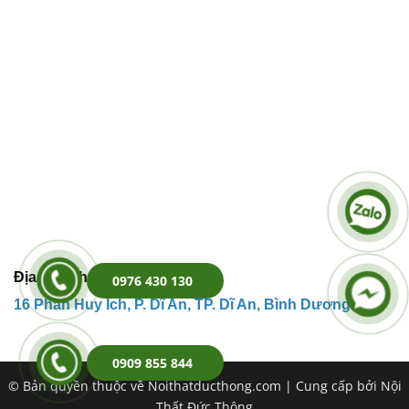
Địa Chỉ Kho Hàng:
0976 430 130
16 Phan Huy
Ích,
P. Dĩ An, TP. Dĩ An, Bình Dương.
0909 855 844
© Bản quyền thuộc về Noithatducthong.com | Cung cấp bởi Nội
Thất Đức Thông